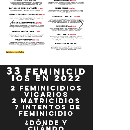
33
FEMINICID
IOS EN 2022
2
feminicidios
Vicarios
2 matricidios
7 intentos de
feminicidio
¿dónde y
cuándo